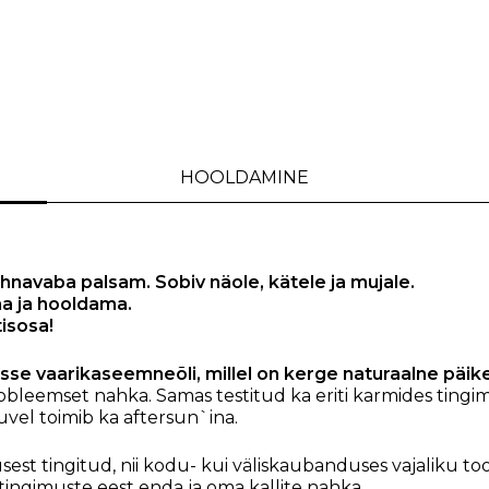
HOOLDAMINE
õhnavaba palsam. Sobiv näole, kätele ja mujale.
a ja hooldama.
tisosa!
sse vaarikaseemneõli, millel on kerge naturaalne päi
obleemset nahka. Samas testitud ka eriti karmides tingim
uvel toimib ka aftersun`ina.
dusest tingitud, nii kodu- kui väliskaubanduses vajaliku
utingimuste eest enda ja oma kallite nahka.