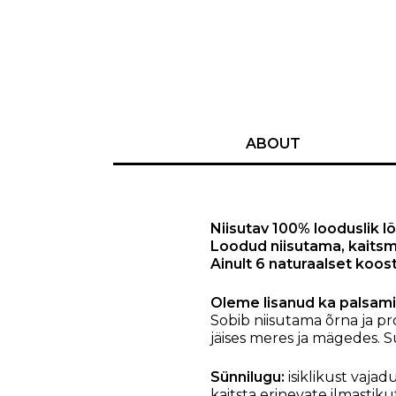
ABOUT
Niisutav 100% looduslik l
Loodud niisutama, kaitsm
Ainult 6 naturaalset koos
Oleme lisanud ka palsami
Sobib niisutama õrna ja pr
jäises meres ja mägedes. S
Sünnilugu:
isiklikust vaja
kaitsta erinevate ilmastik