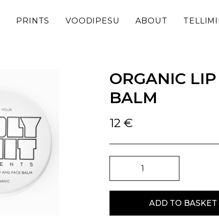
D
PRINTS
VOODIPESU
ABOUT
TELLIM
ORGANIC LIP
BALM
12
€
ORGANIC
LIP
AND
FACE
BALM
ADD TO BASKET
quantity