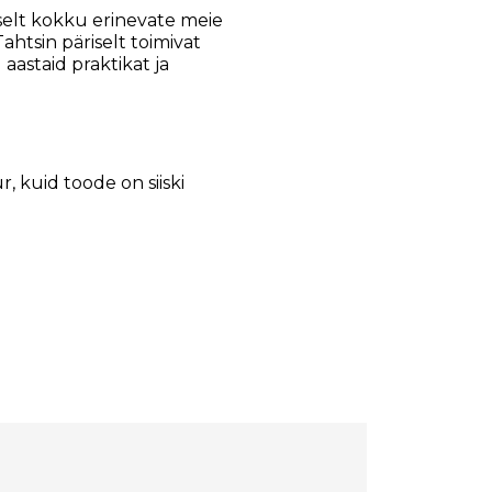
elt kokku erinevate meie
htsin päriselt toimivat
aastaid praktikat ja
, kuid toode on siiski