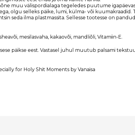
 mõne muu välispordialaga tegeledes puutume igapäevas
a, olgu selleks päike, lumi, külma- või kuumakraadid. Ta
htsin seda ilma plastmassita. Sellesse tootesse on pandud 
sheavõi, mesilasvaha, kakaovõi, mandliõli, Vitamiin-E.
sese päikse eest. Vastasel juhul muutub palsami tekstuur
ially for Holy Shit Moments by Vanaisa