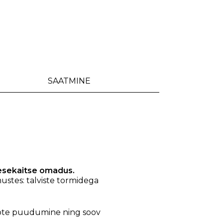
SAATMINE
kesekaitse omadus.
ustes: talviste tormidega
 toote puudumine ning soov