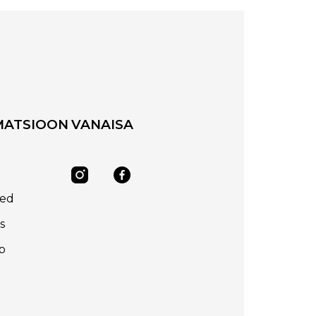
MATSIOON
VANAISA
sed
s
p