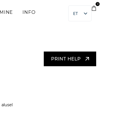
0
IMINE
INFO
ET
EN
PRINT HELP
 alusel