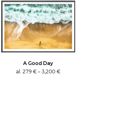
A Good Day
Price
al.
279
€
–
3,200
€
This
range:
product
279 €
has
through
multiple
3,200 €
variants.
The
options
may
be
chosen