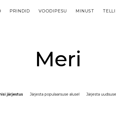
D
PRINDID
VOODIPESU
MINUST
TELL
Meri
isi järjestus
Järjesta populaarsuse alusel
Järjesta uudsuse