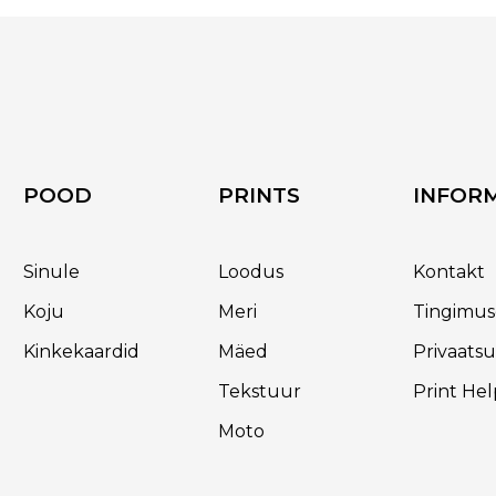
on
the
product
page
POOD
PRINTS
INFOR
Sinule
Loodus
Kontakt
Koju
Meri
Tingimu
Kinkekaardid
Mäed
Privaatsu
Tekstuur
Print Hel
Moto