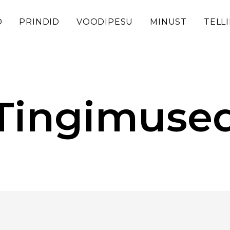
D
PRINDID
VOODIPESU
MINUST
TELL
Tingimuse