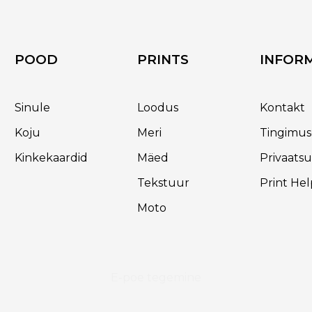
POOD
PRINTS
INFOR
Sinule
Loodus
Kontakt
Koju
Meri
Tingimu
Kinkekaardid
Mäed
Privaatsu
Tekstuur
Print Hel
Moto
E-poe tegemine