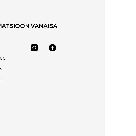
MATSIOON
VANAISA
sed
s
p