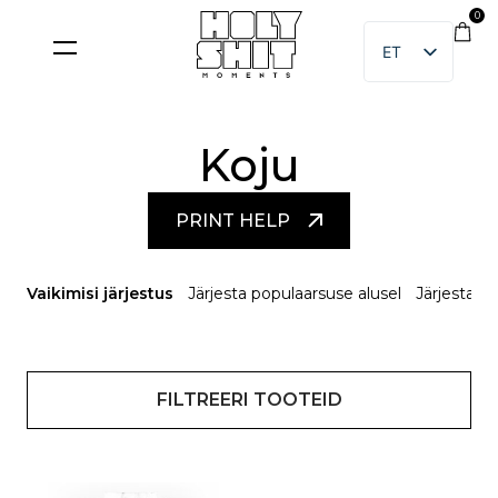
Skip
0
to
ET
content
EN
Koju
PRINT HELP
Vaikimisi järjestus
Järjesta populaarsuse alusel
Järjesta u
FILTREERI TOOTEID