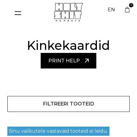
Skip
0
to
EN
content
Kinkekaardid
PRINT HELP
FILTREERI TOOTEID
Sinu valikutele vastavaid tooteid ei leidu.