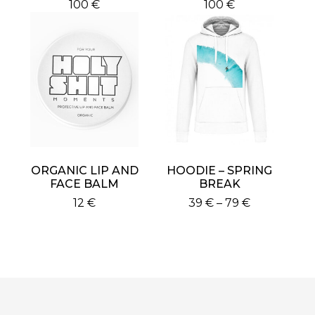
100
€
100
€
ORGANIC LIP AND
HOODIE – SPRING
FACE BALM
BREAK
Price
12
€
39
€
–
79
€
This
range:
product
39 €
has
through
multiple
79 €
variants.
The
options
may