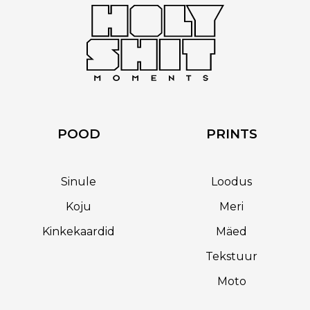
be
chosen
on
the
product
page
POOD
PRINTS
Sinule
Loodus
Koju
Meri
Kinkekaardid
Mäed
Tekstuur
Moto