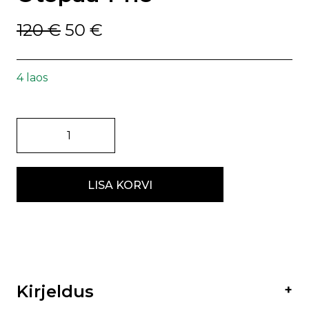
Algne
Current
120
€
50
€
hind
price
oli:
is:
120 €.
50 €.
4 laos
Otepää
1-
ne
kogus
LISA KORVI
Kirjeldus