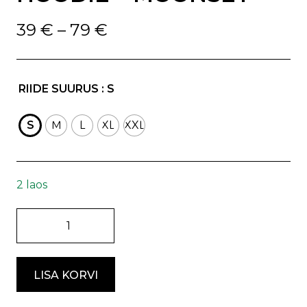
Price
39
€
–
79
€
range:
39 €
through
79 €
RIIDE SUURUS
: S
S
M
L
XL
XXL
2 laos
HOODIE
-
MOONSET
kogus
LISA KORVI