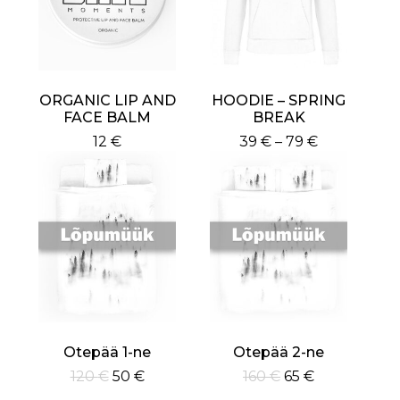
ORGANIC LIP AND
HOODIE – SPRING
FACE BALM
BREAK
Price
12
€
39
€
–
79
€
This
range:
product
39 €
has
through
multiple
79 €
variants.
The
options
may
be
chosen
on
Otepää 1-ne
Otepää 2-ne
the
product
Algne
Current
Algne
Current
120
€
50
€
160
€
65
€
page
hind
price
hind
price