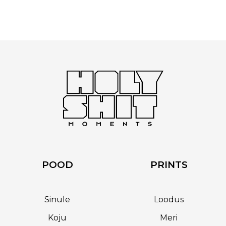
oli:
is:
oli:
is:
120 €.
50 €.
160 €.
65 €.
POOD
PRINTS
Sinule
Loodus
Koju
Meri